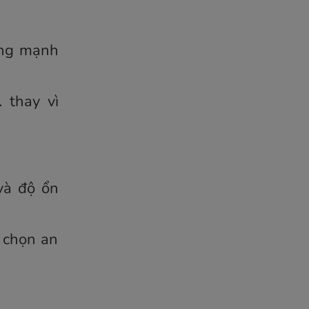
ăng mạnh
1
thay vì
và độ ổn
 chọn an