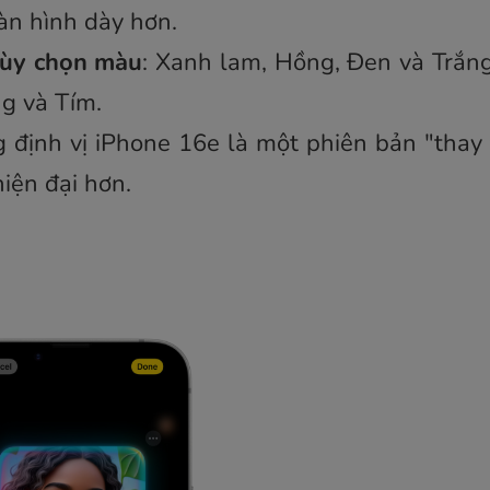
àn hình dày hơn.
tùy chọn màu
: Xanh lam, Hồng, Đen và Trắng
g và Tím.
g định vị iPhone 16e là một phiên bản "thay
hiện đại hơn.