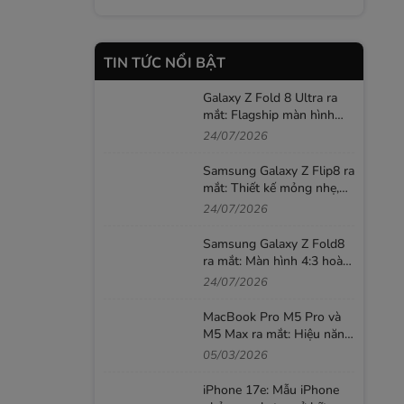
TIN TỨC NỔI BẬT
Galaxy Z Fold 8 Ultra ra
mắt: Flagship màn hình
gập mạnh nhất của
24/07/2026
Samsung, giá từ 52,99
triệu đồng
Samsung Galaxy Z Flip8 ra
mắt: Thiết kế mỏng nhẹ,
màn hình ngoài lớn và AI
24/07/2026
thông minh hơn
Samsung Galaxy Z Fold8
ra mắt: Màn hình 4:3 hoàn
toàn mới, Galaxy AI thông
24/07/2026
minh hơn
MacBook Pro M5 Pro và
M5 Max ra mắt: Hiệu năng
AI mạnh hơn, SSD nhanh
05/03/2026
gấp đôi
iPhone 17e: Mẫu iPhone