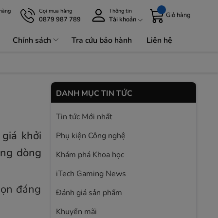
 hàng
Gọi mua hàng
Thông tin
Giỏ hàng
0879 987 789
Tài khoản
Chính sách
Tra cứu bảo hành
Liên hệ
Lưu Trữ 
DANH MỤC TIN TỨC
Tin tức Mới nhất
giá khởi
Phụ kiện Công nghệ
ong dòng
Khám phá Khoa học
iTech Gaming News
chọn đáng
Đánh giá sản phẩm
Khuyến mãi