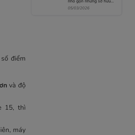
nhỏ gọn nhưng sở hữu
sức mạnh vượt trội
05/03/2026
 số điểm
hơn
và độ
 15, thì
hiên, máy