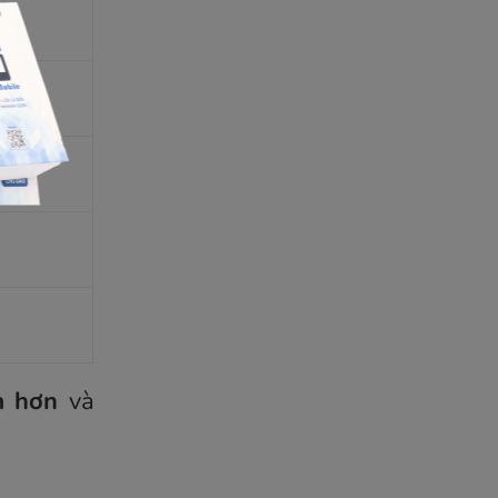
XDR
m hơn
và