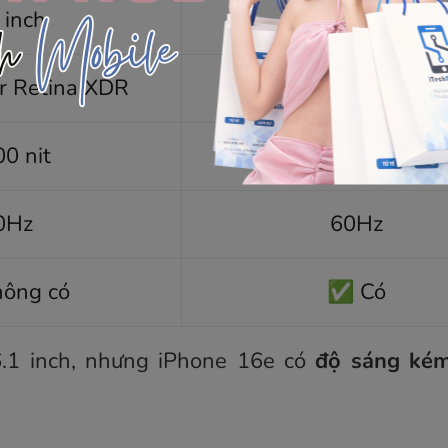
 inch
6.1 inch
r Retina XDR
OLED Super Retina 
00 nit
2.000 nit
0Hz
60Hz
ông có
✅ Có
6.1 inch, nhưng iPhone 16e có
độ sáng ké