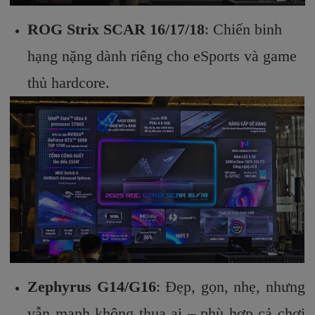
ROG Strix SCAR 16/17/18
: Chiến binh
hạng nặng dành riêng cho eSports và game
thủ hardcore.
Zephyrus G14/G16
: Đẹp, gọn, nhẹ, nhưng
vẫn mạnh không thua ai – phù hợp cả chơi