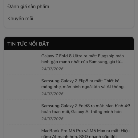
Đánh giá sản phẩm
Khuyến mãi
TIN TỨC NỔI BẬT
Galaxy Z Fold 8 Ultra ra mắt: Flagship màn
hình gập mạnh nhất của Samsung, giá từ
52,99 triệu đồng
24/07/2026
Samsung Galaxy Z Flip8 ra mắt: Thiết kế
mỏng nhẹ, màn hình ngoài lớn và AI thông
minh hơn
24/07/2026
Samsung Galaxy Z Fold8 ra mắt: Màn hình 4:3
hoàn toàn mới, Galaxy AI thông minh hơn
24/07/2026
MacBook Pro M5 Pro và M5 Max ra mắt: Hiệu
năng AI mạnh hơn, SSD nhanh gấp đôi