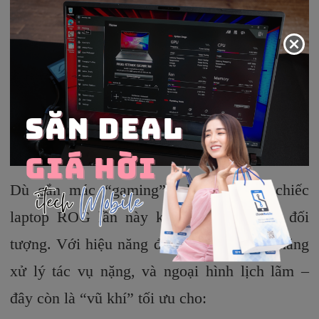
Dù gắn mác “gaming”, nhưng những chiếc
laptop ROG lần này không hề giới hạn đối
tượng. Với hiệu năng đồ họa khủng, khả năng
xử lý tác vụ nặng, và ngoại hình lịch lãm –
đây còn là “vũ khí” tối ưu cho: