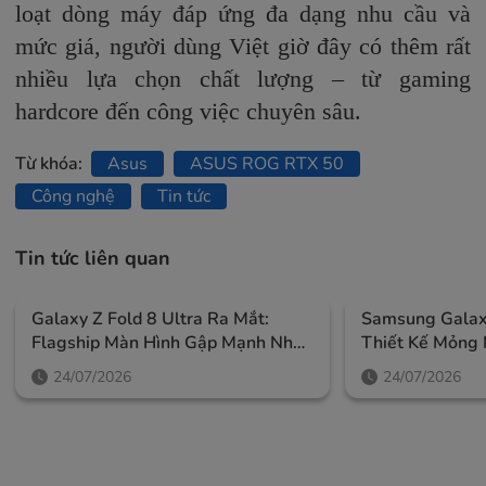
loạt dòng máy đáp ứng đa dạng nhu cầu và
mức giá, người dùng Việt giờ đây có thêm rất
nhiều lựa chọn chất lượng – từ gaming
hardcore đến công việc chuyên sâu.
Từ khóa:
Asus
ASUS ROG RTX 50
Công nghệ
Tin tức
Tin tức liên quan
Galaxy Z Fold 8 Ultra Ra Mắt:
Samsung Galaxy
Flagship Màn Hình Gập Mạnh Nhất
Thiết Kế Mỏng 
Của Samsung, Giá Từ 52,99 Triệu
Ngoài Lớn Và A
24/07/2026
24/07/2026
Đồng