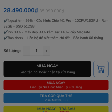
28.490.000₫
35.990.000₫
✔️Ngoại hình 99% - Cấu hình: Chip M1 Pro - 10CPU/16GPU - Ram
32GB - SSD 512GB
✔️Pin 89% - Máy đẹp 99% kèm sạc 140w cáp Magsafe
✔️Bao check - Liên hệ để biết thêm chi tiết - Bảo hành 06 tháng
Số lượng:
-
+
MUA NGAY
Giao tận nơi hoặc nhận tại cửa hàng
MUA NGAY
Giao Tận Nơi Hoặc Nhận Tại Cửa Hàng
TRẢ GÓP QUA THẺ
Visa, Master, JCB
MUA NGAY - TRẢ SAU