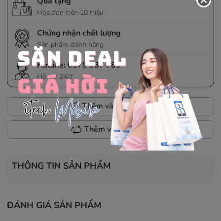
Quà tặng
Hóa đơn trên 10 triệu
Chứng nhận chất lượng
Sản phẩm chính hãng
Hotline:
0879 987 789
Hỗ trợ 24/7
Thêm vào yêu thích
Thêm vào so sánh
THÔNG TIN SẢN PHẨM
ĐÁNH GIÁ SẢN PHẨM