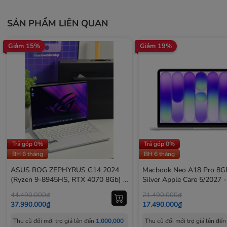
SẢN PHẨM LIÊN QUAN
Giảm 15%
Giảm 19%
Trả góp 0%
Trả góp 0%
BH 6 tháng
BH 6 tháng
ASUS ROG ZEPHYRUS G14 2024
Macbook Neo A18 Pro 8
(Ryzen 9-8945HS, RTX 4070 8Gb) -
Silver Apple Care 5/2027 
USED 98%
Nobox
44.490.000₫
21.490.000₫
37.990.000₫
17.490.000₫
Thu cũ đổi mới trợ giá lên đến
1,000,000
Thu cũ đổi mới trợ giá lên đế