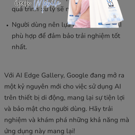
quá trình xử lý sẽ nhanh hơn.
Người dùng nên lựa chọn mô hình AI
phù hợp để đảm bảo trải nghiệm tốt
nhất.
Với AI Edge Gallery, Google đang mở ra
một kỷ nguyên mới cho việc sử dụng AI
trên thiết bị di động, mang lại sự tiện lợi
và bảo mật cho người dùng. Hãy trải
nghiệm và khám phá những khả năng mà
ứng dụng này mang lại!