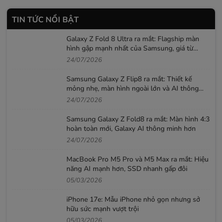
TIN TỨC NỔI BẬT
Galaxy Z Fold 8 Ultra ra mắt: Flagship màn
hình gập mạnh nhất của Samsung, giá từ
52,99 triệu đồng
24/07/2026
Samsung Galaxy Z Flip8 ra mắt: Thiết kế
mỏng nhẹ, màn hình ngoài lớn và AI thông
minh hơn
24/07/2026
Samsung Galaxy Z Fold8 ra mắt: Màn hình 4:3
hoàn toàn mới, Galaxy AI thông minh hơn
24/07/2026
MacBook Pro M5 Pro và M5 Max ra mắt: Hiệu
năng AI mạnh hơn, SSD nhanh gấp đôi
05/03/2026
iPhone 17e: Mẫu iPhone nhỏ gọn nhưng sở
hữu sức mạnh vượt trội
05/03/2026