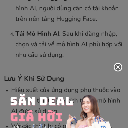
hình AI, người dùng cần có tài khoản
trên nền tảng Hugging Face.
Tải Mô Hình AI
: Sau khi đăng nhập,
chọn và tải về mô hình AI phù hợp với
nhu cầu sử dụng.
Lưu Ý Khi Sử Dụng
Hiệu suất của ứng dụng phụ thuộc vào
cấu hình thiết bị và kích thước mô hình
AI được sử dụng.
Với các thiết bị có phần cứng mạnh,