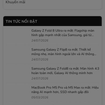
Khuyến mãi
TIN TỨC NỔI BẬT
Galaxy Z Fold 8 Ultra ra mắt: Flagship màn
hình gập mạnh nhất của Samsung, giá từ
52,99 triệu đồng
24/07/2026
Samsung Galaxy Z Flip8 ra mắt: Thiết kế
mỏng nhẹ, màn hình ngoài lớn và AI thông
minh hơn
24/07/2026
Samsung Galaxy Z Fold8 ra mắt: Màn hình 4:3
hoàn toàn mới, Galaxy AI thông minh hơn
24/07/2026
MacBook Pro M5 Pro và M5 Max ra mắt: Hiệu
năng AI mạnh hơn, SSD nhanh gấp đôi
05/03/2026