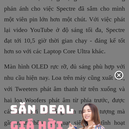
phản ánh cho việc Spectre đã sắm cho mình
một viên pin lớn hơn một chút. Với việc phát
lại video YouTube ở độ sáng tối đa, Spectre
đạt tới 10,5 giờ thời gian chạy - đáng kể tốt
hơn so với các Laptop Core Ultra khác.
Màn hình OLED rực rỡ, đủ sáng phù hợp với
nhu cầu hiện nay. Loa trên máy cũng xuất sắc,
với Tweeters phát âm thanh từ trên xuống và
hai loa Woofers phát âm từ phía trước, được
cải thiện bởi hệ thống làm mát ấn tượng mà
gần như không có quạt siêu yên tĩnh hoạt