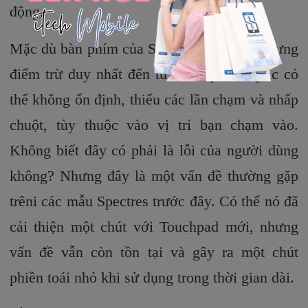
động.
Mặc dù bàn phím của Spectre là tốt, thế nhưng
điểm trừ duy nhất đến từ Touchpad Haptic có
thể không ổn định, thiếu các lần chạm và nhấp
chuột, tùy thuộc vào vị trí bạn chạm vào.
Không biết đây có phải là lỗi của người dùng
không? Nhưng đây là một vấn đề thường gặp
trêni các mẫu Spectres trước đây. Có thể nó đã
cải thiện một chút với Touchpad mới, nhưng
vấn đề vẫn còn tồn tại và gây ra một chút
phiền toái nhỏ khi sử dụng trong thời gian dài.