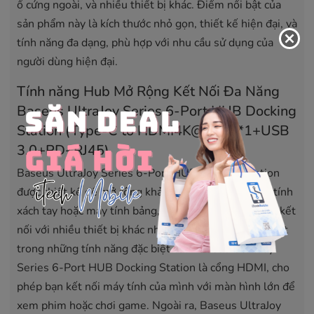
ổ cứng ngoài, và nhiều thiết bị khác. Điểm nổi bật của
sản phẩm này là kích thước nhỏ gọn, thiết kế hiện đại, và
tính năng đa dạng, phù hợp với nhu cầu sử dụng của
người dùng hiện đại.
Tính năng Hub Mở Rộng Kết Nối Đa Năng
Baseus UltraJoy Series 6-Port HUB Docking
Station (Type-C to HDMI4K@60Hz*1+USB
3.0+PD+RJ45)
Baseus UltraJoy Series 6-Port HUB Docking Station
được thiết kế để mở rộng khả năng kết nối của máy tính
xách tay hoặc máy tính bảng, giúp người dùng có thể kết
nối với nhiều thiết bị khác nhau một cách dễ dàng. Một
trong những tính năng đặc biệt của Baseus UltraJoy
Series 6-Port HUB Docking Station là cổng
HDMI
, cho
phép bạn kết nối máy tính của mình với màn hình lớn để
xem phim hoặc chơi game. Ngoài ra, Baseus UltraJoy