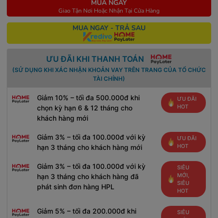
MUA NGAY
Giao Tận Nơi Hoặc Nhận Tại Cửa Hàng
MUA NGAY - TRẢ SAU
ƯU ĐÃI KHI THANH TOÁN
(SỬ DỤNG KHI XÁC NHẬN KHOẢN VAY TRÊN TRANG CỦA TỔ CHỨC
TÀI CHÍNH)
Giảm 10% – tối đa 500.000đ khi
ƯU ĐÃI
HOT
chọn kỳ hạn 6 & 12 tháng cho
khách hàng mới
Giảm 3% – tối đa 100.000đ với kỳ
ƯU ĐÃI
HOT
hạn 3 tháng cho khách hàng mới
Giảm 3% – tối đa 100.000đ với kỳ
SIÊU
MỚI,
hạn 3 tháng cho khách hàng đã
SIÊU
phát sinh đơn hàng HPL
HOT
Giảm 5% – tối đa 200.000đ khi
SIÊU