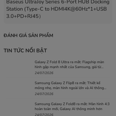
Baseus UltraJoy Series 6-Port HUB Docking
Station (Type-C to HDMI4K@60Hz*1+USB
3.0+PD+RJ45）
ĐÁNH GIÁ SẢN PHẨM
TIN TỨC NỔI BẬT
Galaxy Z Fold 8 Ultra ra mắt: Flagship màn
hình gập mạnh nhất của Samsung, giá từ
52,99 triệu đồng
24/07/2026
Samsung Galaxy Z Flip8 ra mắt: Thiết kế
mỏng nhẹ, màn hình ngoài lớn và AI thông
minh hơn
24/07/2026
Samsung Galaxy Z Fold8 ra mắt: Màn hình 4:3
hoàn toàn mới, Galaxy AI thông minh hơn
24/07/2026