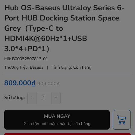
Hub OS-Baseus UltraJoy Series 6-
Port HUB Docking Station Space
Grey（Type-C to
HDMI4K@60Hz*1+USB
3.0*4+PD*1）
Mã:
B00052807813-01
Thương hiệu:
Baseus
|
Tình trạng:
Còn hàng
809.000₫
909.000₫
Số lượng:
-
+
MUA NGAY
Giao tận nơi hoặc nhận tại cửa hàng