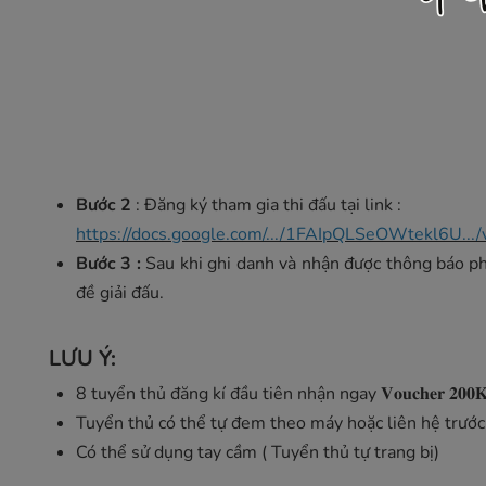
Bước 2
: Đăng ký tham gia thi đấu tại link :
https://docs.google.com/.../1FAIpQLSeOWtekl6U.../
Bước 3 :
Sau khi ghi danh và nhận được thông báo phả
đề giải đấu.
LƯU Ý:
8 tuyển thủ đăng kí đầu tiên nhận ngay 𝐕𝐨𝐮𝐜𝐡𝐞𝐫 𝟐𝟎𝟎𝐊
Tuyển thủ có thể tự đem theo máy hoặc liên hệ trước
Có thể sử dụng tay cầm ( Tuyển thủ tự trang bị)