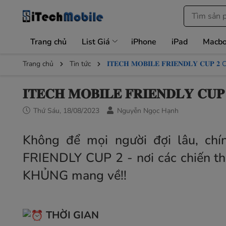
Trang chủ
List Giá
iPhone
iPad
Macb
Trang chủ
Tin tức
𝐈𝐓𝐄𝐂𝐇 𝐌𝐎𝐁𝐈𝐋𝐄 𝐅𝐑𝐈𝐄𝐍𝐃𝐋𝐘 
𝐈𝐓𝐄𝐂𝐇 𝐌𝐎𝐁𝐈𝐋𝐄 𝐅𝐑𝐈𝐄𝐍𝐃𝐋
Thứ Sáu, 18/08/2023
Nguyễn Ngọc Hạnh
Không để mọi người đợi lâu, ch
FRIENDLY CUP 2 - nơi các chiến th
KHỦNG mang về!!
THỜI GIAN