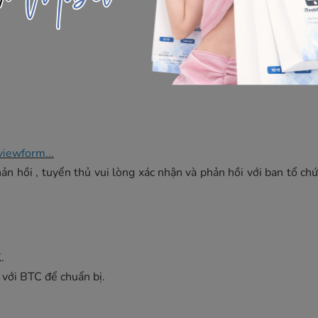
viewform...
n hồi , tuyển thủ vui lòng xác nhận và phản hồi với ban tổ chứ
.
 với BTC để chuẩn bị.