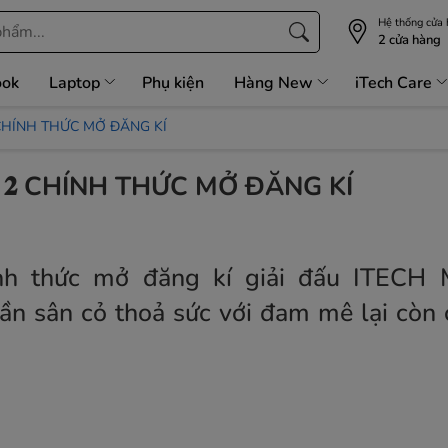
Hệ thống cửa
2 cửa hàng
ook
Laptop
Phụ kiện
Hàng New
iTech Care
𝐔𝐏 𝟐 CHÍNH THỨC MỞ ĐĂNG KÍ
𝐘 𝐂𝐔𝐏 𝟐 CHÍNH THỨC MỞ ĐĂNG KÍ
ính thức mở đăng kí giải đấu ITECH
ần sân cỏ thoả sức với đam mê lại còn