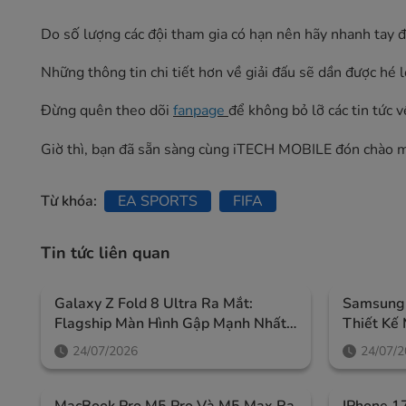
Do số lượng các đội tham gia có hạn nên hãy nhanh tay đa
Những thông tin chi tiết hơn về giải đấu sẽ dần được hé l
Đừng quên theo dõi
fanpage
để không bỏ lỡ các tin tức 
Giờ thì, bạn đã sẵn sàng cùng iTECH MOBILE đón chào m
Từ khóa:
EA SPORTS
FIFA
Tin tức liên quan
Galaxy Z Fold 8 Ultra Ra Mắt:
Samsung 
Flagship Màn Hình Gập Mạnh Nhất
Thiết Kế
Của Samsung, Giá Từ 52,99 Triệu
Lớn Và A
24/07/2026
24/07/
Đồng