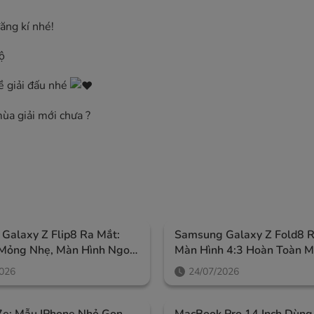
̆ng kí nhé!
ộ
về giải đấu nhé
ùa giải mới chưa ?
Galaxy Z Flip8 Ra Mắt:
Samsung Galaxy Z Fold8 R
 Mỏng Nhẹ, Màn Hình Ngoài
Màn Hình 4:3 Hoàn Toàn M
I Thông Minh Hơn
Galaxy AI Thông Minh Hơn
2026
24/07/2026