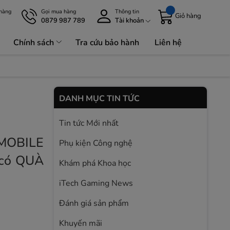
 hàng
Gọi mua hàng
Thông tin
Giỏ hàng
0879 987 789
Tài khoản
Chính sách
Tra cứu bảo hành
Liên hệ
Lưu Trữ 
DANH MỤC TIN TỨC
Tin tức Mới nhất
 MOBILE
Phụ kiện Công nghệ
 có QUÀ
Khám phá Khoa học
iTech Gaming News
Đánh giá sản phẩm
Khuyến mãi