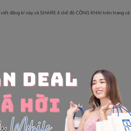
ài viết đăng kí này và SHARE ở chế độ CÔNG KHAI trên trang cá