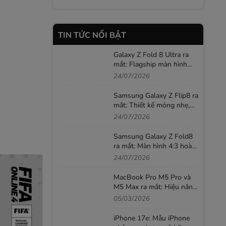
TIN TỨC NỔI BẬT
Galaxy Z Fold 8 Ultra ra
mắt: Flagship màn hình
gập mạnh nhất của
24/07/2026
Samsung, giá từ 52,99
triệu đồng
Samsung Galaxy Z Flip8 ra
mắt: Thiết kế mỏng nhẹ,
màn hình ngoài lớn và AI
24/07/2026
thông minh hơn
Samsung Galaxy Z Fold8
ra mắt: Màn hình 4:3 hoàn
toàn mới, Galaxy AI thông
24/07/2026
minh hơn
MacBook Pro M5 Pro và
M5 Max ra mắt: Hiệu năng
AI mạnh hơn, SSD nhanh
05/03/2026
gấp đôi
iPhone 17e: Mẫu iPhone