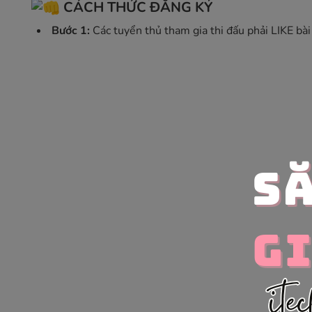
CÁCH THỨC ĐĂNG KÝ
Bước 1:
Các tuyển thủ tham gia thi đấu phải LIKE b