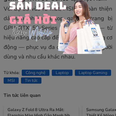
Với bộ ba vừa ra mắt, MSI đã hoàn thiện
dải sản phẩm laptop gaming trang bị
GPU RTX 50-Series tại Việt Nam — từ
hiệu năng cao cấp đến dòng phổ thông cơ
động — phục vụ đa dạng đối tượng người
dùng và nhu cầu khác nhau.
Từ khóa:
Công nghệ
Laptop
Laptop Gaming
MSI
Tin tức
Tin tức liên quan
Galaxy Z Fold 8 Ultra Ra Mắt:
Samsung Galaxy
Flagship Màn Hình Gập Mạnh Nhất
Thiết Kế Mỏng 