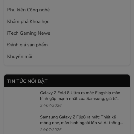
Phụ kiện Công nghệ
Khám phá Khoa học
iTech Gaming News
Đánh giá sản phẩm
Khuyến mãi
TIN TỨC NỔI BẬT
Galaxy Z Fold 8 Ultra ra mắt: Flagship màn
hình gập mạnh nhất của Samsung, giá từ
52,99 triệu đồng
24/07/2026
Samsung Galaxy Z Flip8 ra mắt: Thiết kế
mỏng nhẹ, màn hình ngoài lớn và AI thông
minh hơn
24/07/2026