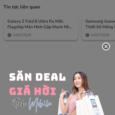
Tin tức liên quan
Galaxy Z Fold 8 Ultra Ra Mắt:
Samsung Galaxy
Flagship Màn Hình Gập Mạnh Nhất
Thiết Kế Mỏng 
Của Samsung, Giá Từ 52,99 Triệu
Ngoài Lớn Và A
24/07/2026
24/07/2026
Đồng