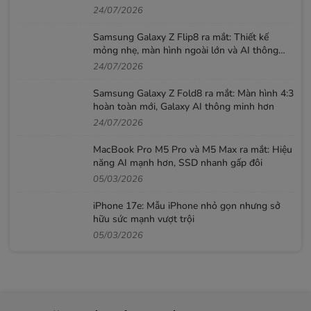
52,99 triệu đồng
24/07/2026
Samsung Galaxy Z Flip8 ra mắt: Thiết kế
mỏng nhẹ, màn hình ngoài lớn và AI thông
minh hơn
24/07/2026
Samsung Galaxy Z Fold8 ra mắt: Màn hình 4:3
hoàn toàn mới, Galaxy AI thông minh hơn
24/07/2026
MacBook Pro M5 Pro và M5 Max ra mắt: Hiệu
năng AI mạnh hơn, SSD nhanh gấp đôi
05/03/2026
iPhone 17e: Mẫu iPhone nhỏ gọn nhưng sở
hữu sức mạnh vượt trội
05/03/2026