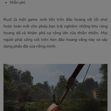
Miễn phí
Rust là một game sinh tồn trên đảo hoang với lối chơi
hoàn toàn mới cho phép bạn trải nghiệm những khu rừng
hoang dã và khám phá sự rộng lớn của thiên nhiên. Mọi
người phải sống sót trên hòn đảo hoang vắng này và xây
dựng pháo đài của riêng mình.