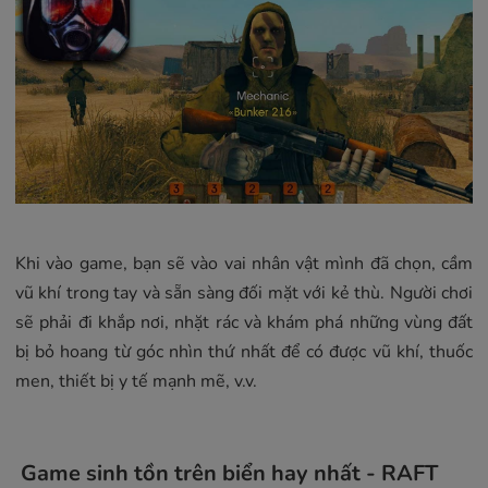
Khi vào game, bạn sẽ vào vai nhân vật mình đã chọn, cầm
vũ khí trong tay và sẵn sàng đối mặt với kẻ thù. Người chơi
sẽ phải đi khắp nơi, nhặt rác và khám phá những vùng đất
bị bỏ hoang từ góc nhìn thứ nhất để có được vũ khí, thuốc
men, thiết bị y tế mạnh mẽ, v.v.
Game sinh tồn trên biển hay nhất - RAFT