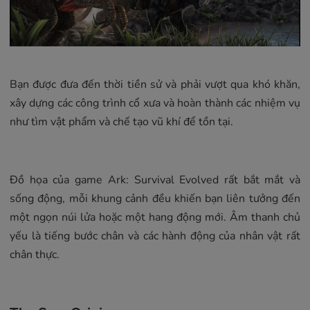
Bạn được đưa đến thời tiền sử và phải vượt qua khó khăn,
xây dựng các công trình cổ xưa và hoàn thành các nhiệm vụ
như tìm vật phẩm và chế tạo vũ khí để tồn tại.
Đồ họa của game Ark: Survival Evolved rất bắt mắt và
sống động, mỗi khung cảnh đều khiến bạn liên tưởng đến
một ngọn núi lửa hoặc một hang động mới. Âm thanh chủ
yếu là tiếng bước chân và các hành động của nhân vật rất
chân thực.