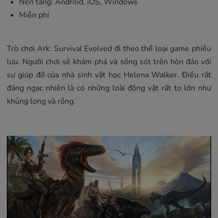
Nền tảng: Android, iOS, Windows
Miễn phí
Trò chơi Ark: Survival Evolved đi theo thể loại game phiêu
lưu. Người chơi sẽ khám phá và sống sót trên hòn đảo với
sự giúp đỡ của nhà sinh vật học Helena Walker. Điều rất
đáng ngạc nhiên là có những loài động vật rất to lớn như
khủng long và rồng.