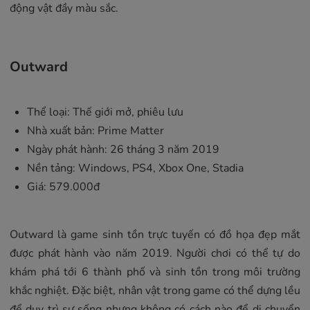
động vật đầy màu sắc.
Outward
Thể loại: Thế giới mở, phiêu lưu
Nhà xuất bản: Prime Matter
Ngày phát hành: 26 tháng 3 năm 2019
Nền tảng: Windows, PS4, Xbox One, Stadia
Giá: 579.000đ
Outward là game sinh tồn trực tuyến có đồ họa đẹp mắt
được phát hành vào năm 2019. Người chơi có thể tự do
khám phá tới 6 thành phố và sinh tồn trong môi trường
khắc nghiệt. Đặc biệt, nhân vật trong game có thể dựng lều
để duy trì sự sống nhưng không có cách nào để di chuyển