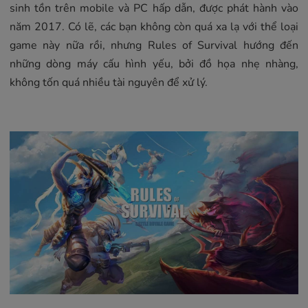
sinh tồn trên mobile và PC hấp dẫn, được phát hành vào
năm 2017. Có lẽ, các bạn không còn quá xa lạ với thể loại
game này nữa rồi, nhưng Rules of Survival hướng đến
những dòng máy cấu hình yếu, bởi đồ họa nhẹ nhàng,
không tốn quá nhiều tài nguyên để xử lý.