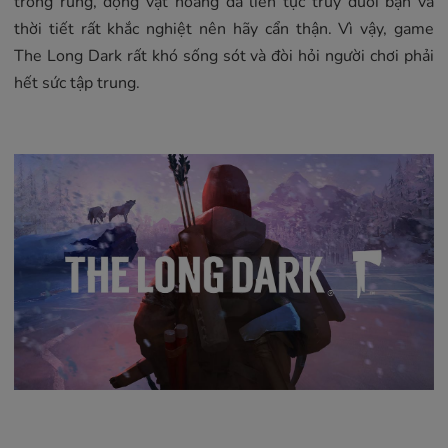
trong rừng, động vật hoang dã liên tục truy đuổi bạn và
thời tiết rất khắc nghiệt nên hãy cẩn thận. Vì vậy, game
The Long Dark rất khó sống sót và đòi hỏi người chơi phải
hết sức tập trung.