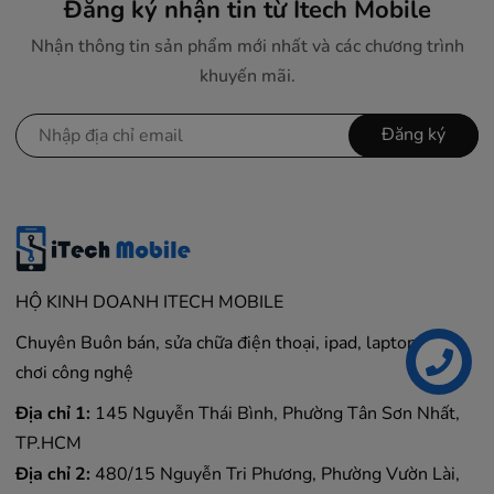
Đăng ký nhận tin từ Itech Mobile
Nhận thông tin sản phẩm mới nhất và các chương trình
khuyến mãi.
Đăng ký
HỘ KINH DOANH ITECH MOBILE
Chuyên Buôn bán, sửa chữa điện thoại, ipad, laptop, đồ
chơi công nghệ
Liên hệ
Địa chỉ 1:
145 Nguyễn Thái Bình, Phường Tân Sơn Nhất,
TP.HCM
Địa chỉ 2:
480/15 Nguyễn Tri Phương, Phường Vườn Lài,