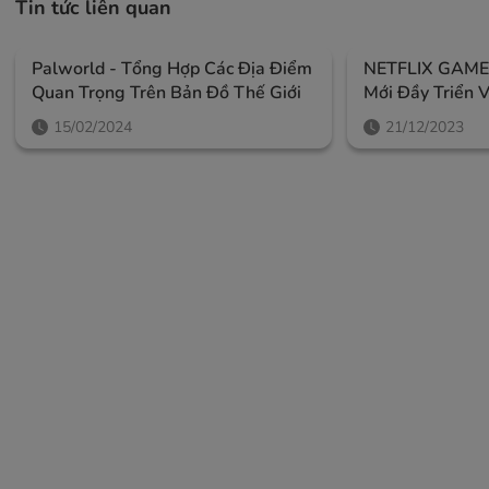
Tin tức liên quan
Palworld - Tổng Hợp Các Địa Điểm
NETFLIX GAME 
Quan Trọng Trên Bản Đồ Thế Giới
Mới Đầy Triển 
15/02/2024
21/12/2023