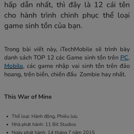
hấp dẫn nhất, thì đây là 12 cái tên
cho hành trình chinh phục thể loại
game sinh tồn của bạn.
Trong bài viết này, iTechMobile sẽ trình bày
danh sách TOP 12 các Game sinh tồn trên
PC
,
Mobile
, các game nhập vai sinh tồn trên đảo
hoang, trên biển, chiến đấu Zombie hay nhất.
This War of Mine
Thể loại: Hành động, Phiêu lưu
Nhà phát hành: 11 Bit Studios
Ngày phát hành: 14 tháng 7 năm 2015