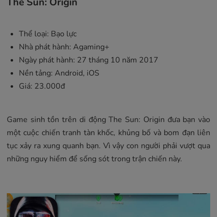
The Sun: Origin
Thể loại: Bạo lực
Nhà phát hành: Agaming+
Ngày phát hành: 27 tháng 10 năm 2017
Nền tảng: Android, iOS
Giá: 23.000đ
Game sinh tồn trên di động The Sun: Origin đưa bạn vào
một cuộc chiến tranh tàn khốc, khủng bố và bom đạn liên
tục xảy ra xung quanh bạn. Vì vậy con người phải vượt qua
những nguy hiểm để sống sót trong trận chiến này.