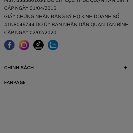
MST: 8383801091 DO CHI CỤC THUẾ QUẬN TÂN BÌNH
CẤP NGÀY 01/04/2015.
GIẤY CHỨNG NHẬN ĐĂNG KÝ HỘ KINH DOANH SỐ
41N8045744 DO ỦY BAN NHÂN DÂN QUẬN TÂN BÌNH
CẤP NGÀY 02/02/2020.
CHÍNH SÁCH
FANPAGE