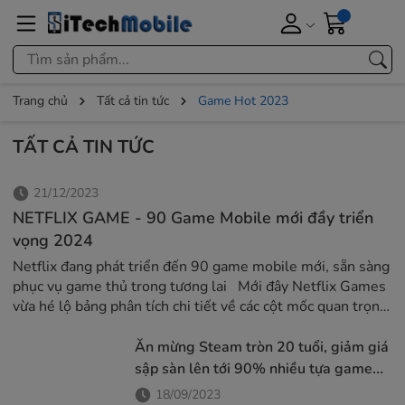
Trang chủ
Tất cả tin tức
Game Hot 2023
TẤT CẢ TIN TỨC
21/12/2023
NETFLIX GAME - 90 Game Mobile mới đầy triển
vọng 2024
Netflix đang phát triển đến 90 game mobile mới, sẵn sàng
phục vụ game thủ trong tương lai Mới đây Netflix Games
vừa hé lộ bảng phân tích chi tiết về các cột mốc quan trọng
của họ trong năm 2023. Theo đó thì tính đến cuối năm
nay, nền tảng này đã có tổng cộng 86 trò chơi được ra mắt.
Ăn mừng Steam tròn 20 tuổi, giảm giá
Ngoài ra, họ cũng xác nhận thêm 90 game mobile
sập sàn lên tới 90% nhiều tựa game
mới đang được phát triển và sẽ phát hành trong tương lai.
siêu hot
18/09/2023