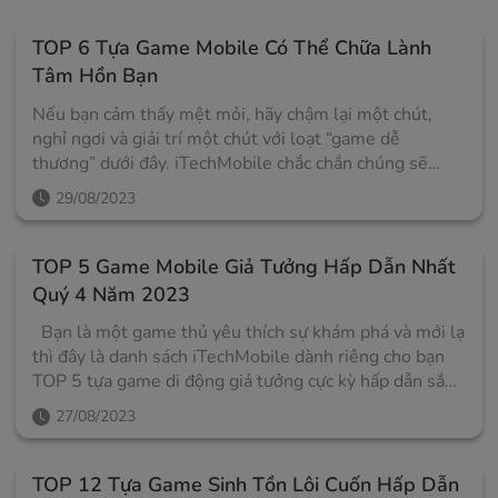
TOP 6 Tựa Game Mobile Có Thể Chữa Lành
Tâm Hồn Bạn
Nếu bạn cảm thấy mệt mỏi, hãy chậm lại một chút,
nghỉ ngơi và giải trí một chút với loạt “game dễ
thương” dưới đây. iTechMobile chắc chắn chúng sẽ
mang đến cho bạn rất nhiều điều tích cực đấy! Sáu tựa
29/08/2023
game sau đây phù hợp với mọi lứa tuổi và giới tính.
Đừng bỏ lỡ danh sách này cho dế yêu dù là nam hay nữ
nhé! Hello Kitty Island iOS Hãy bắt đầu danh sách
TOP 5 Game Mobile Giả Tưởng Hấp Dẫn Nhất
ngày hôm nay với một cái tên mới, Hello Kitty Island,
Quý 4 Năm 2023
vừa ra mắt trên điện thoại thông minh vào tuần trước.
Bạn là một game thủ yêu thích sự khám phá và mới lạ
Trò chơi này là sản phẩm mới nhất của Sunblink Studio
thì đây là danh sách iTechMobile dành riêng cho bạn
và sẽ được phát hành độc quyền trên nền tảng Apple
TOP 5 tựa game di động giả tưởng cực kỳ hấp dẫn sắp
Arcade. Hello Kitty Island là một game phiêu lưu
ra mắt vào quý 4/2023. Planet: Reboot Planet:
thế giới mở kết hợp các yếu tố giải đố. Trong game,
27/08/2023
Reboot là một game di động giả tưởng thế giới mở đầy
bạn sẽ trở thành những nhân vật trong bộ phim hoạt
hứa hẹn của nhà phát triển MMC Society. Sau khi hoàn
hình nổi tiếng như Hello Kitty, Kuromi, Cinnamoroll,
tất giai đoạn beta sắp tới, trò chơi sẽ được phát hành
v.v. để khám phá một hòn đảo hoang trong một thời
TOP 12 Tựa Game Sinh Tồn Lôi Cuốn Hấp Dẫn