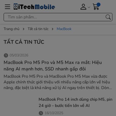
Trang chủ
Tất cả tin tức
MacBook
TẤT CẢ TIN TỨC
05/03/2026
MacBook Pro M5 Pro và M5 Max ra mắt: Hiệu
năng AI mạnh hơn, SSD nhanh gấp đôi
MacBook Pro M5 Pro và MacBook Pro M5 Max vừa được
Apple chính thức giới thiệu với nhiều nâng cấp lớn về hiệu
năng, đặc biệt là khả năng xử lý AI ngay trên thiết bị. Dòng
máy mới tiếp tục giữ hai kích thước quen thuộc 14 inch và
16 inch, hướng đến nhóm người dùng chuyên nghiệp như
MacBook Pro 14 inch dùng chip M5, pin
lập trình viên, nhà sáng tạo nội dung và kỹ sư kỹ thuật.
24 giờ – bước tiến lớn về AI
Chip M5 Pro và M5 Max: Bước nhảy...
16/10/2025