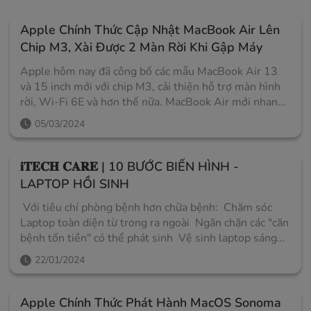
Apple Chính Thức Cập Nhật MacBook Air Lên
Chip M3, Xài Được 2 Màn Rời Khi Gập Máy
Apple hôm nay đã công bố các mẫu MacBook Air 13
và 15 inch mới với chip M3, cải thiện hỗ trợ màn hình
rời, Wi-Fi 6E và hơn thế nữa. MacBook Air mới nhanh
hơn tới 60% so với mẫu M1 và nhanh hơn tới 13 lần
05/03/2024
so với MacBook Air chạy Intel nhanh nhất. Nó cũng có
được công cụ giải mã AV1 để cung cấp video hiệu quả
hơn và chất lượng cao hơn từ các dịch vụ phát trực
𝐢𝐓𝐄𝐂𝐇 𝐂𝐀𝐑𝐄 | 10 BƯỚC BIẾN HÌNH -
tuyến. Ngoài chip M3, MacBook Air mới còn trang bị
LAPTOP HỒI SINH
Wi-Fi 6E, Cách ly giọng nói và Phổ rộng, đồng thời
Với tiêu chí phòng bệnh hơn chữa bệnh: Chăm sóc
tăng cường độ rõ ràng của giọng nói trong các cuộc gọi
Laptop toàn diện từ trong ra ngoài Ngăn chặn các "căn
âm thanh và video. Bây giờ nó cũng hỗ trợ tối đa hai
bệnh tốn tiền" có thể phát sinh Vệ sinh laptop sáng
màn hình bên ngoài khi đóng nắp lại, tăng từ chỉ một
đẹp y như ngày đầu mới mua iTECH CARE - Dịch vụ
màn hình bên ngoài duy nhất trên các mẫu silicon
22/01/2024
bảo dưỡng Laptop chuyên nghiệp Gói vệ sinh cơ bản : *
Apple trước đó.
Quy trình 10 bước kiểm tra và vệ sinh tổng quát * Phủ
Nano 3M bảo vệ nhựa máy * Cài đặt phần mềm cơ bản
Apple Chính Thức Phát Hành MacOS Sonoma